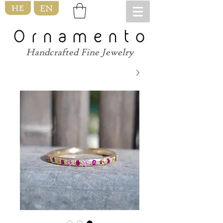
HE
EN
O r n a m e n t o
Handcrafted Fine Jewelry